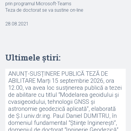
prin programul Microsoft-Teams
Teza de doctorat se va sustine on-line
28.08.2021
Ultimele știri:
ANUNȚ-SUSȚINERE PUBLICĂ TEZĂ DE
ABILITARE Marți 15 septembrie 2026, ora
12.00, va avea loc susținerea publică a tezei
de abilitare cu titlul “Modelarea geoidului și
cvasigeoidului, tehnologii GNSS și
astronomie geodezică aplicată”, elaborată
de Ș.l.univ.dr.ing. Paul Daniel DUMITRU, în
domeniul fundamental “Ştiinţe Inginereşti”,
domeniul de doctorat “Inginerie Geodezică”.