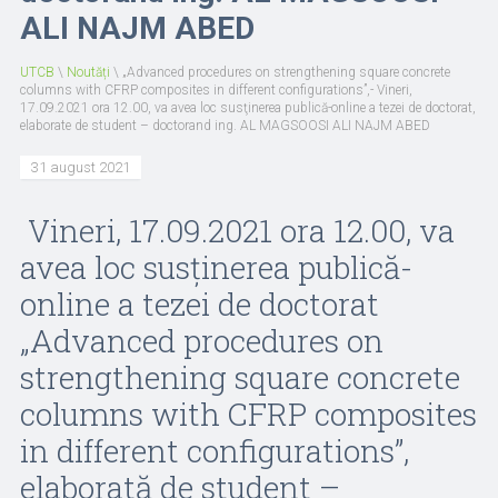
ALI NAJM ABED
UTCB
\
Noutăți
\
„Advanced procedures on strengthening square concrete
columns with CFRP composites in different configurations”,- Vineri,
17.09.2021 ora 12.00, va avea loc susţinerea publică-online a tezei de doctorat,
elaborate de student – doctorand ing. AL MAGSOOSI ALI NAJM ABED
31 august 2021
Vineri, 17.09.2021 ora 12.00, va
avea loc susţinerea publică-
online a tezei de doctorat
„Advanced procedures on
strengthening square concrete
columns with CFRP composites
in different configurations”,
elaborată de student –