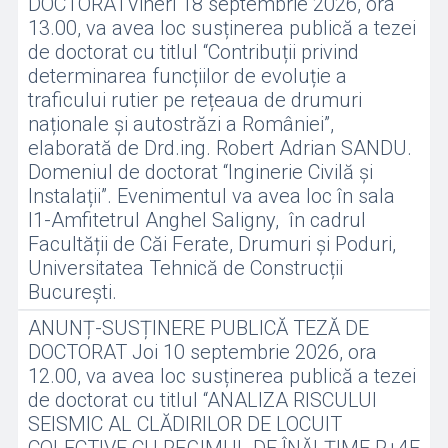
DOCTORATVineri 18 septembrie 2026, ora
13.00, va avea loc susținerea publică a tezei
de doctorat cu titlul “Contribuții privind
determinarea funcțiilor de evoluție a
traficului rutier pe rețeaua de drumuri
naționale și autostrăzi a României”,
elaborată de Drd.ing. Robert Adrian SANDU.
Domeniul de doctorat “Inginerie Civilă și
Instalații”. Evenimentul va avea loc în sala
I1-Amfitetrul Anghel Saligny, în cadrul
Facultății de Căi Ferate, Drumuri și Poduri,
Universitatea Tehnică de Construcții
București.
ANUNȚ-SUSȚINERE PUBLICĂ TEZĂ DE
DOCTORAT Joi 10 septembrie 2026, ora
12.00, va avea loc susținerea publică a tezei
de doctorat cu titlul “ANALIZA RISCULUI
SEISMIC AL CLĂDIRILOR DE LOCUIT