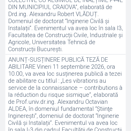
COLECTIVE CU REGIMUL DE ÎNĂLȚIME P+4E
DIN MUNICIPIUL CRAIOVA”, elaborată de
Drd.ing. Alexandru Robert VLĂDUȚ.
Domeniul de doctorat “Inginerie Civilă și
Instalații”. Evenimentul va avea loc în sala I3,
Facultatea de Construcții Civile, Industriale și
Agricole, Universitatea Tehnică de
Construcții București.
ANUNȚ-SUSȚINERE PUBLICĂ TEZĂ DE
ABILITARE Vineri 11 septembrie 2026, ora
10.00, va avea loc susținerea publică a tezei
de abilitare cu titlul : „Les vibrations au
service de la connaissance – contributions à
la réduction du risque sismique”, elaborată
de Prof.univ.dr.ing. Alexandru Octavian
ALDEA, în domeniul fundamental “Ştiinţe
Inginereşti”, domeniul de doctorat “Inginerie
Civilă și Instalații”. Evenimentul va avea loc
în sala I-3 din cadrul Facultății de Construcții