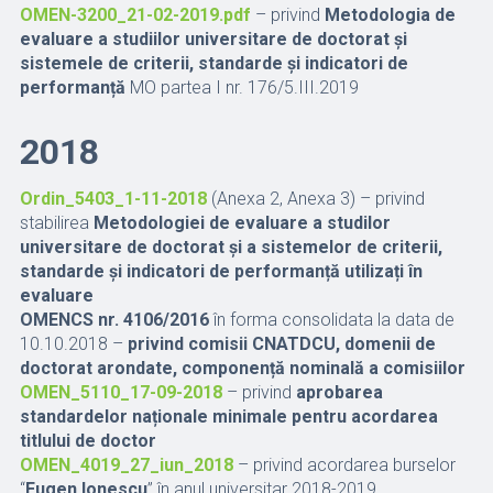
OMEN-3200_21-02-2019.pdf
– privind
Metodologia de
evaluare a studiilor universitare de doctorat și
sistemele de criterii, standarde și indicatori de
performanță
MO partea I nr. 176/5.III.2019
2018
Ordin_5403_1-11-2018
(Anexa 2, Anexa 3) – privind
stabilirea
Metodologiei de evaluare a studilor
universitare de doctorat și a sistemelor de criterii,
standarde și indicatori de performanță utilizați în
evaluare
OMENCS nr. 4106/2016
în forma consolidata la data de
10.10.2018 –
privind comisii CNATDCU, domenii de
doctorat arondate, componență nominală a comisiilor
OMEN_5110_17-09-2018
– privind
aprobarea
standardelor naționale minimale pentru acordarea
titlului de doctor
OMEN_4019_27_iun_2018
– privind acordarea burselor
“
Eugen Ionescu
” în anul universitar 2018-2019