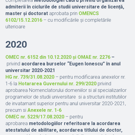
completarea
Metodologiei cadru privind organizarea
admiterii în ciclurile de studii universitare de licență,
master și doctorat
aprobata prin
OMENCS
6102/15.12.2016
– cu modificările și completările
ulterioare
2020
OMEC nr. 6152 din 10.12.2020 și OMAE nr. 2276
–
privind
acordarea burselor “Eugen Ionescu” în anul
universitar 2020-2021
HG nr. 739/31.08.2020
– pentru modificarea anexelor nr.
1-6 la
Hotararea Guvernului nr. 299/2020
privind
aprobarea Nomenclatorului domeniilor si al specializarilor
programelor de studii universitare si a structurii institutiilor
de invatamant superior pentru anul universitar 2020-2021,
precum si
Anexele nr. 1-6
OMEC nr. 5229/17.08.2020
– pentru
aprobarea
metodologiilor referitoare la acordarea
atestatului de abilitare, acordarea titlului de doctor,