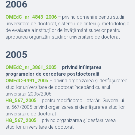
2006
OMEdC_nr_4843_2006
– privind domeniile pentru studii
universitare de doctorat, sistemul de criterii şi metodologia
de evaluare a instituţiilor de învăţământ superior pentru
aprobarea organizării studiilor universitare de doctorat
2005
OMEdC_nr_3861_2005
–
privind înființarea
programelor de cercetare postdoctorală
OMEdC-4491_2005
– privind organizarea şi desfăşurarea
studiilor universitare de doctorat începând cu anul
universitar 2005/2006
HG_567_2005
– pentru modificarea Hotărârii Guvernului
nr. 567/2005 privind organizarea şi desfăşurarea studiilor
universitare de doctorat
HG_567_2005
– privind organizarea şi desfăşurarea
studiilor universitare de doctorat