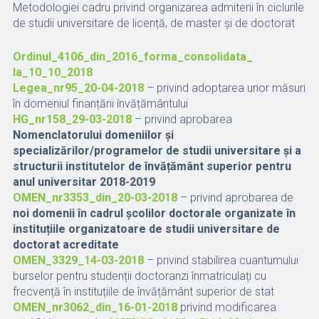
Metodologiei cadru privind organizarea admiterii în ciclurile
de studii universitare de licență, de master și de doctorat
Ordinul_4106_din_2016_forma_consolidata_
la_10_10_2018
Legea_nr95_20-04-2018
– privind adoptarea unor măsuri
în domeniul finanțării învățământului
HG_nr158_29-03-2018
– privind aprobarea
Nomenclatorului domeniilor și
specializărilor/programelor de studii universitare și a
structurii institutelor de învățământ superior pentru
anul universitar 2018-2019
OMEN_nr3353_din_20-03-2018
– privind aprobarea de
noi domenii în cadrul școlilor doctorale organizate în
instituțiile organizatoare de studii universitare de
doctorat acreditate
OMEN_3329_14-03-2018
– privind stabilirea cuantumului
burselor pentru studenții doctoranzi înmatriculați cu
frecvență în instituțiile de învățământ superior de stat
OMEN_nr3062_din_16-01-2018
privind modificarea