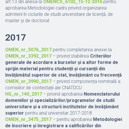
art.13 din anexa la
OMENCS_6102_15-12-2016
pentru
aprobarea Metodologiei cadru privind organizarea
admiterii în ciclurile de studii universitare de licență, de
master și de doctorat
2017
OMEN_nr_5076_2017
pentru completarea anexei la
OMEN_nr_3392_2017
– privind stabilirea
Criteriilor
generale de acordare a burselor și a altor forme de
sprijin material pentru studenții și cursanții din
învățămâtul superior de stat, învățământ cu frecvență
OMEN_nr_3990_2017
– privind componența nominală a
comisiilor de contestații ale CNATDCU
HG_nr_140_2017
– privind aprobarea
Nomenclatorului
domeniilor și specializărilor/programelor de studii
universitare și a structurii institutelor de învățământ
superior
pentru anul universitar 2017-2018
OMEN_nr_3475_2017
– pentru aprobarea
Metodologiei
de înscriere și înregistrare a calificărilor din