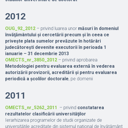
2012
OUG_92_2012
– privind luarea unor
măsuri în domeniul
învăţământului şi cercetării precum şi în ceea ce
priveşte plata sumelor prevăzute în hotărâri
judecătoreşti devenite executorii în perioada 1
ianuarie – 31 decembrie 2013
OMECTS_nr_3850_2012
– privind aprobarea
Metodologiei pentru evaluarea externă în vederea
autorizării provizorii, acreditării şi pentru evaluarea
periodică a şcolilor doctorale
, pe domenii
2011
OMECTS_nr_5262_2011
– privind
constatarea
rezultatelor clasificării universităţilor
Ierarhizarea programelor de studii organizate de
universităţile acreditate din sistemul naţional de învăţământ