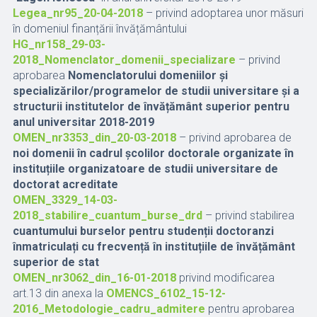
Legea_nr95_20-04-2018
– privind adoptarea unor măsuri
în domeniul finanțării învățământului
HG_nr158_29-03-
2018_Nomenclator_domenii_specializare
– privind
aprobarea
Nomenclatorului domeniilor și
specializărilor/programelor de studii universitare și a
structurii institutelor de învățământ superior pentru
anul universitar 2018-2019
OMEN_nr3353_din_20-03-2018
– privind aprobarea de
noi domenii în cadrul școlilor doctorale organizate în
instituțiile organizatoare de studii universitare de
doctorat acreditate
OMEN_3329_14-03-
2018_stabilire_cuantum_burse_drd
– privind stabilirea
cuantumului burselor pentru studenții doctoranzi
înmatriculați cu frecvență în instituțiile de învățământ
superior de stat
OMEN_nr3062_din_16-01-2018
privind modificarea
art.13 din anexa la
OMENCS_6102_15-12-
2016_Metodologie_cadru_admitere
pentru aprobarea