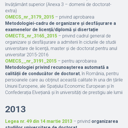
învățământ superior (Anexa 3 – domenii de doctorat-
extra)
OMECS_nr_3179_2015
– privind aprobarea
Metodologiei-cadru de organizare și desfășurare a
examenelor de licență/diplomă și disertație
OMECTS_nr_3165_2015
– privind cadrul general de
organizare şi desfăşurare a admiterii în ciclurile de studii
universitare de licenţă, master şi de doctorat pentru anul
universitar 2015-2016
OMECS__nr_3191_2015
– pentru aprobarea
Metodologiei privind recunoașterea automată a
calității de conducător de doctorat
, în România, pentru
persoanele care au obținut această calitate în una din țările
Uniunii Europene, ale Spațiului Economic European și în
Confederația Elvețiană și în universități de prestigiu ale lumii
2013
Legea nr. 49 din 14 martie 2013
– privind
organizarea
studiilor universitare de doctorat