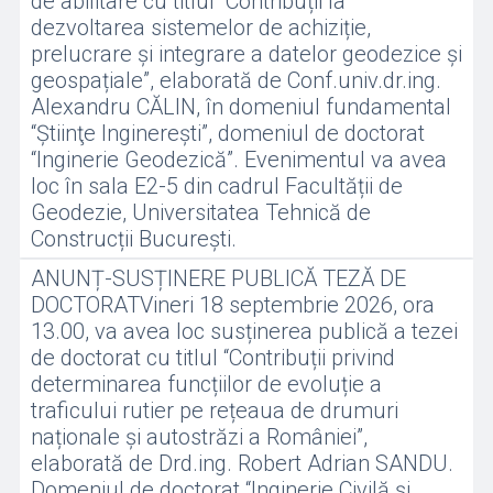
de abilitare cu titlul “Contribuții la
dezvoltarea sistemelor de achiziție,
prelucrare și integrare a datelor geodezice și
geospațiale”, elaborată de Conf.univ.dr.ing.
Alexandru CĂLIN, în domeniul fundamental
“Ştiinţe Inginereşti”, domeniul de doctorat
“Inginerie Geodezică”. Evenimentul va avea
loc în sala E2-5 din cadrul Facultății de
Geodezie, Universitatea Tehnică de
Construcții București.
ANUNȚ-SUSȚINERE PUBLICĂ TEZĂ DE
DOCTORATVineri 18 septembrie 2026, ora
13.00, va avea loc susținerea publică a tezei
de doctorat cu titlul “Contribuții privind
determinarea funcțiilor de evoluție a
traficului rutier pe rețeaua de drumuri
naționale și autostrăzi a României”,
elaborată de Drd.ing. Robert Adrian SANDU.
Domeniul de doctorat “Inginerie Civilă și