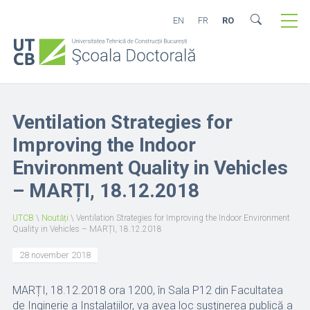
EN
FR
RO
Ventilation Strategies for
Improving the Indoor
Environment Quality in Vehicles
– MARȚI, 18.12.2018
UTCB
\
Noutăți
\
Ventilation Strategies for Improving the Indoor Environment
Quality in Vehicles – MARȚI, 18.12.2018
28 november 2018
MARȚI, 18.12.2018 ora 1200, în Sala P12 din Facultatea
de Inginerie a Instalațiilor, va avea loc susţinerea publică a