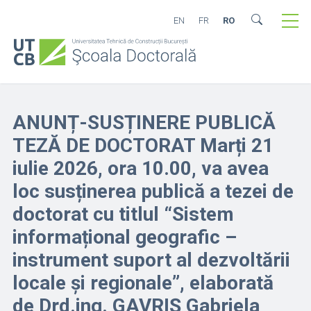
EN
FR
RO
ANUNȚ-SUSȚINERE PUBLICĂ
TEZĂ DE DOCTORAT Marți 21
iulie 2026, ora 10.00, va avea
loc susținerea publică a tezei de
doctorat cu titlul “Sistem
informațional geografic –
instrument suport al dezvoltării
locale și regionale”, elaborată
de Drd.ing. GAVRIȘ Gabriela