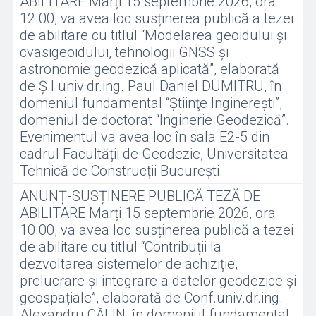
ABILITARE Marți 15 septembrie 2026, ora
12.00, va avea loc susținerea publică a tezei
de abilitare cu titlul “Modelarea geoidului și
cvasigeoidului, tehnologii GNSS și
astronomie geodezică aplicată”, elaborată
de Ș.l.univ.dr.ing. Paul Daniel DUMITRU, în
domeniul fundamental “Ştiinţe Inginereşti”,
domeniul de doctorat “Inginerie Geodezică”.
Evenimentul va avea loc în sala E2-5 din
cadrul Facultății de Geodezie, Universitatea
Tehnică de Construcții București.
ANUNȚ-SUSȚINERE PUBLICĂ TEZĂ DE
ABILITARE Marți 15 septembrie 2026, ora
10.00, va avea loc susținerea publică a tezei
de abilitare cu titlul “Contribuții la
dezvoltarea sistemelor de achiziție,
prelucrare și integrare a datelor geodezice și
geospațiale”, elaborată de Conf.univ.dr.ing.
Alexandru CĂLIN, în domeniul fundamental