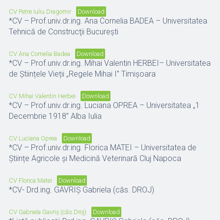
CV Petre Iuliu Dragomir
Download
*CV – Prof.univ.dr.ing. Ana Cornelia BADEA – Universitatea
Tehnică de Construcţii Bucureşti
CV Ana Cornelia Badea
Download
*CV – Prof.univ.dr.ing. Mihai Valentin HERBEI– Universitatea
de Științele Vieții „Regele Mihai I” Timișoara
CV Mihai Valentin Herbei
Download
*CV – Prof.univ.dr.ing. Luciana OPREA – Universitatea „1
Decembrie 1918” Alba Iulia
CV Luciana Oprea
Download
*CV – Prof.univ.dr.ing. Florica MATEI – Universitatea de
Științe Agricole și Medicină Veterinară Cluj Napoca
CV Florica Matei
Download
*CV- Drd.ing. GAVRIȘ Gabriela (căs. DROJ)
CV Gabriela Gavriș (căs.Droj)
Download