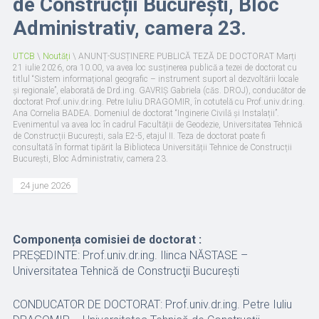
de Construcții București, Bloc
Administrativ, camera 23.
UTCB
\
Noutăți
\
ANUNȚ-SUSȚINERE PUBLICĂ TEZĂ DE DOCTORAT Marți
21 iulie 2026, ora 10.00, va avea loc susținerea publică a tezei de doctorat cu
titlul “Sistem informațional geografic – instrument suport al dezvoltării locale
și regionale”, elaborată de Drd.ing. GAVRIȘ Gabriela (căs. DROJ), conducător de
doctorat Prof.univ.dr.ing. Petre Iuliu DRAGOMIR, în cotutelă cu Prof.univ.dr.ing.
Ana Cornelia BADEA. Domeniul de doctorat “Inginerie Civilă și Instalații”.
Evenimentul va avea loc în cadrul Facultății de Geodezie, Universitatea Tehnică
de Construcții București, sala E2-5, etajul II. Teza de doctorat poate fi
consultată în format tipărit la Biblioteca Universității Tehnice de Construcții
București, Bloc Administrativ, camera 23.
24 june 2026
Componența comisiei de doctorat :
PREȘEDINTE: Prof.univ.dr.ing. Ilinca NĂSTASE –
Universitatea Tehnică de Construcţii Bucureşti
CONDUCATOR DE DOCTORAT: Prof.univ.dr.ing. Petre Iuliu