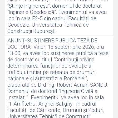
“Ştiinţe Inginereşti”, domeniul de doctorat
“Inginerie Geodezică”. Evenimentul va avea
loc în sala E2-5 din cadrul Facultății de
Geodezie, Universitatea Tehnică de
Construcții București.
ANUNȚ-SUSȚINERE PUBLICĂ TEZĂ DE
DOCTORATVineri 18 septembrie 2026, ora
13.00, va avea loc susținerea publică a tezei
de doctorat cu titlul “Contribuții privind
determinarea funcțiilor de evoluție a
traficului rutier pe rețeaua de drumuri
naționale și autostrăzi a României”,
elaborată de Drd.ing. Robert Adrian SANDU.
Domeniul de doctorat “Inginerie Civilă și
Instalații”. Evenimentul va avea loc în sala
I1-Amfitetrul Anghel Saligny, în cadrul
Facultății de Căi Ferate, Drumuri și Poduri,
Universitatea Tehnică de Construcții