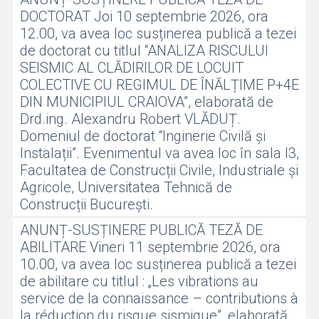
DOCTORAT Joi 10 septembrie 2026, ora
12.00, va avea loc susținerea publică a tezei
de doctorat cu titlul “ANALIZA RISCULUI
SEISMIC AL CLĂDIRILOR DE LOCUIT
COLECTIVE CU REGIMUL DE ÎNĂLȚIME P+4E
DIN MUNICIPIUL CRAIOVA”, elaborată de
Drd.ing. Alexandru Robert VLĂDUȚ.
Domeniul de doctorat “Inginerie Civilă și
Instalații”. Evenimentul va avea loc în sala I3,
Facultatea de Construcții Civile, Industriale și
Agricole, Universitatea Tehnică de
Construcții București.
ANUNȚ-SUSȚINERE PUBLICĂ TEZĂ DE
ABILITARE Vineri 11 septembrie 2026, ora
10.00, va avea loc susținerea publică a tezei
de abilitare cu titlul : „Les vibrations au
service de la connaissance – contributions à
la réduction du risque sismique”, elaborată