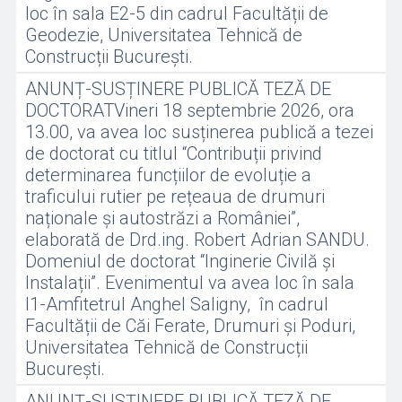
loc în sala E2-5 din cadrul Facultății de
Geodezie, Universitatea Tehnică de
Construcții București.
ANUNȚ-SUSȚINERE PUBLICĂ TEZĂ DE
DOCTORATVineri 18 septembrie 2026, ora
13.00, va avea loc susținerea publică a tezei
de doctorat cu titlul “Contribuții privind
determinarea funcțiilor de evoluție a
traficului rutier pe rețeaua de drumuri
naționale și autostrăzi a României”,
elaborată de Drd.ing. Robert Adrian SANDU.
Domeniul de doctorat “Inginerie Civilă și
Instalații”. Evenimentul va avea loc în sala
I1-Amfitetrul Anghel Saligny, în cadrul
Facultății de Căi Ferate, Drumuri și Poduri,
Universitatea Tehnică de Construcții
București.
ANUNȚ-SUSȚINERE PUBLICĂ TEZĂ DE