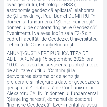
cvasigeoidului, tehnologii GNSS și
astronomie geodezică aplicată”, elaborată
de Ș.l.univ.dr.ing. Paul Daniel DUMITRU, în
domeniul fundamental “Ştiinţe Inginereşti”,
domeniul de doctorat “Inginerie Geodezică”.
Evenimentul va avea loc în sala E2-5 din
cadrul Facultății de Geodezie, Universitatea
Tehnică de Construcții București.
ANUNȚ-SUSȚINERE PUBLICĂ TEZĂ DE
ABILITARE Marți 15 septembrie 2026, ora
10.00, va avea loc susținerea publică a tezei
de abilitare cu titlul “Contribuții la
dezvoltarea sistemelor de achiziție,
prelucrare și integrare a datelor geodezice și
geospațiale”, elaborată de Conf.univ.dr.ing.
Alexandru CĂLIN, în domeniul fundamental
“Ştiinţe Inginereşti”, domeniul de doctorat
“Inginerie Geodezică”. Evenimentul va avea