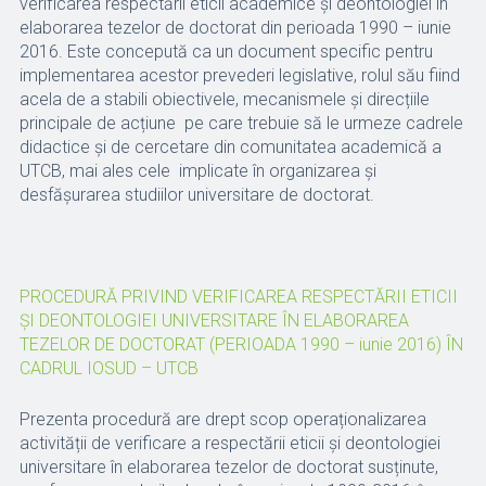
verificarea respectării eticii academice şi deontologiei în
elaborarea tezelor de doctorat din perioada 1990 – iunie
2016. Este concepută ca un document specific pentru
implementarea acestor prevederi legislative, rolul său fiind
acela de a stabili obiectivele, mecanismele și direcțiile
principale de acțiune pe care trebuie să le urmeze cadrele
didactice și de cercetare din comunitatea academică a
UTCB, mai ales cele implicate în organizarea și
desfășurarea studiilor universitare de doctorat.
PROCEDURĂ PRIVIND VERIFICAREA RESPECTĂRII ETICII
ȘI DEONTOLOGIEI UNIVERSITARE ÎN ELABORAREA
TEZELOR DE DOCTORAT (PERIOADA 1990 – iunie 2016) ÎN
CADRUL IOSUD – UTCB
Prezenta procedură are drept scop operaționalizarea
activității de verificare a respectării eticii și deontologiei
universitare în elaborarea tezelor de doctorat susținute,