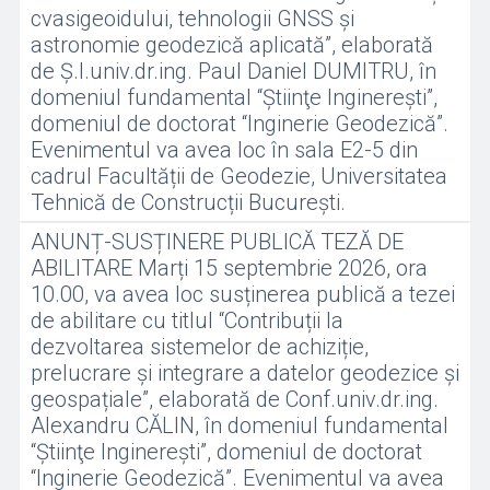
cvasigeoidului, tehnologii GNSS și
astronomie geodezică aplicată”, elaborată
de Ș.l.univ.dr.ing. Paul Daniel DUMITRU, în
domeniul fundamental “Ştiinţe Inginereşti”,
domeniul de doctorat “Inginerie Geodezică”.
Evenimentul va avea loc în sala E2-5 din
cadrul Facultății de Geodezie, Universitatea
Tehnică de Construcții București.
ANUNȚ-SUSȚINERE PUBLICĂ TEZĂ DE
ABILITARE Marți 15 septembrie 2026, ora
10.00, va avea loc susținerea publică a tezei
de abilitare cu titlul “Contribuții la
dezvoltarea sistemelor de achiziție,
prelucrare și integrare a datelor geodezice și
geospațiale”, elaborată de Conf.univ.dr.ing.
Alexandru CĂLIN, în domeniul fundamental
“Ştiinţe Inginereşti”, domeniul de doctorat
“Inginerie Geodezică”. Evenimentul va avea