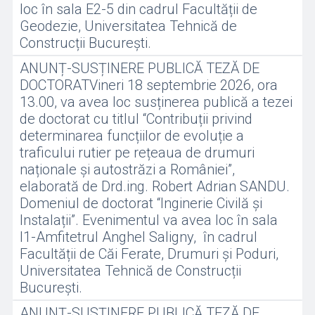
loc în sala E2-5 din cadrul Facultății de
Geodezie, Universitatea Tehnică de
Construcții București.
ANUNȚ-SUSȚINERE PUBLICĂ TEZĂ DE
DOCTORATVineri 18 septembrie 2026, ora
13.00, va avea loc susținerea publică a tezei
de doctorat cu titlul “Contribuții privind
determinarea funcțiilor de evoluție a
traficului rutier pe rețeaua de drumuri
naționale și autostrăzi a României”,
elaborată de Drd.ing. Robert Adrian SANDU.
Domeniul de doctorat “Inginerie Civilă și
Instalații”. Evenimentul va avea loc în sala
I1-Amfitetrul Anghel Saligny, în cadrul
Facultății de Căi Ferate, Drumuri și Poduri,
Universitatea Tehnică de Construcții
București.
ANUNȚ-SUSȚINERE PUBLICĂ TEZĂ DE