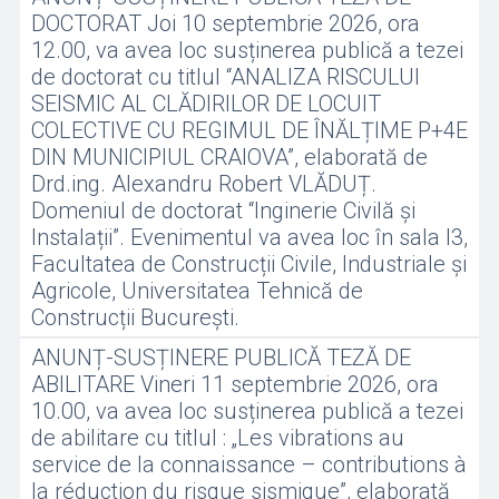
DOCTORAT Joi 10 septembrie 2026, ora
12.00, va avea loc susținerea publică a tezei
de doctorat cu titlul “ANALIZA RISCULUI
SEISMIC AL CLĂDIRILOR DE LOCUIT
COLECTIVE CU REGIMUL DE ÎNĂLȚIME P+4E
DIN MUNICIPIUL CRAIOVA”, elaborată de
Drd.ing. Alexandru Robert VLĂDUȚ.
Domeniul de doctorat “Inginerie Civilă și
Instalații”. Evenimentul va avea loc în sala I3,
Facultatea de Construcții Civile, Industriale și
Agricole, Universitatea Tehnică de
Construcții București.
ANUNȚ-SUSȚINERE PUBLICĂ TEZĂ DE
ABILITARE Vineri 11 septembrie 2026, ora
10.00, va avea loc susținerea publică a tezei
de abilitare cu titlul : „Les vibrations au
service de la connaissance – contributions à
la réduction du risque sismique”, elaborată