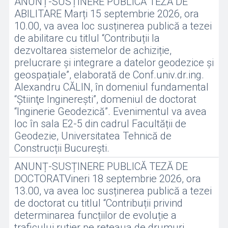
ANUNȚ-SUSȚINERE PUBLICĂ TEZĂ DE
ABILITARE Marți 15 septembrie 2026, ora
10.00, va avea loc susținerea publică a tezei
de abilitare cu titlul “Contribuții la
dezvoltarea sistemelor de achiziție,
prelucrare și integrare a datelor geodezice și
geospațiale”, elaborată de Conf.univ.dr.ing.
Alexandru CĂLIN, în domeniul fundamental
“Ştiinţe Inginereşti”, domeniul de doctorat
“Inginerie Geodezică”. Evenimentul va avea
loc în sala E2-5 din cadrul Facultății de
Geodezie, Universitatea Tehnică de
Construcții București.
ANUNȚ-SUSȚINERE PUBLICĂ TEZĂ DE
DOCTORATVineri 18 septembrie 2026, ora
13.00, va avea loc susținerea publică a tezei
de doctorat cu titlul “Contribuții privind
determinarea funcțiilor de evoluție a
traficului rutier pe rețeaua de drumuri