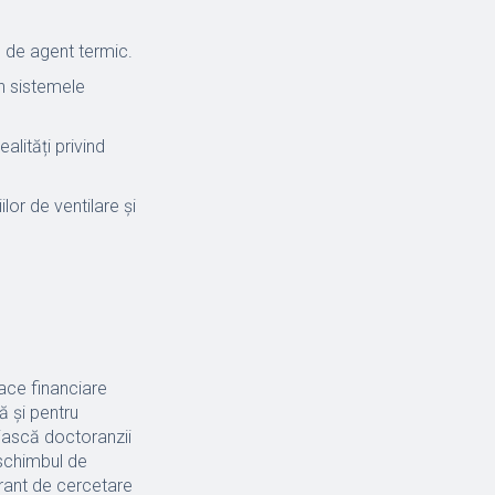
e de agent termic.
n sistemele
alități privind
ilor de ventilare și
oace financiare
că şi pentru
uiască doctoranzii
 schimbul de
 grant de cercetare