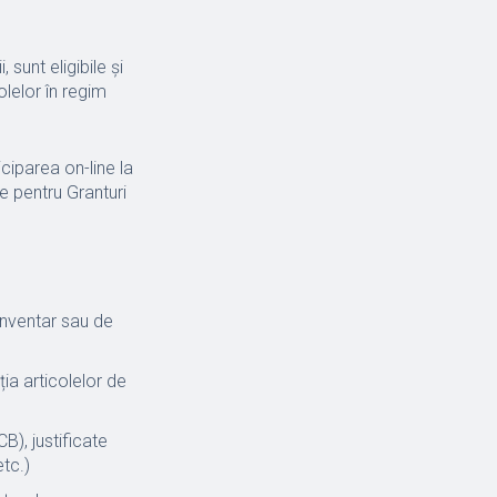
 sunt eligibile şi
olelor în regim
ciparea on-line la
le pentru Granturi
inventar sau de
ia articolelor de
B), justificate
tc.)