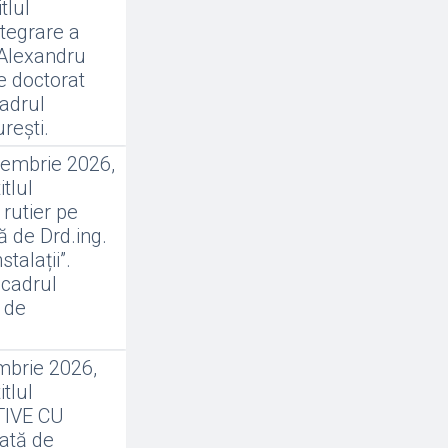
tlul
ntegrare a
 Alexandru
e doctorat
cadrul
rești.
embrie 2026,
tlul
 rutier pe
ă de Drd.ing.
talații”.
 cadrul
ă de
brie 2026,
tlul
TIVE CU
ată de