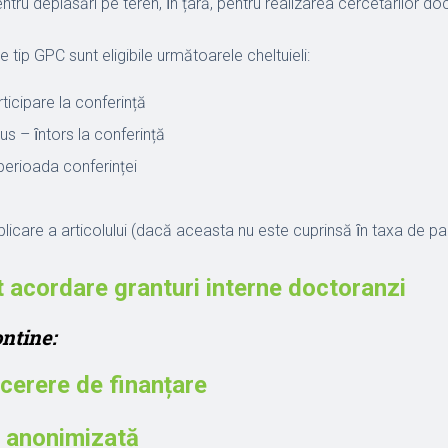
entru deplasări pe teren, ȋn țară, pentru realizarea cercetărilor do
e tip GPC sunt eligibile următoarele cheltuieli:
ticipare la conferință
us – ȋntors la conferință
erioada conferinței
licare a articolului (dacă aceasta nu este cuprinsă ȋn taxa de par
acordare granturi interne doctoranzi
ntine:
cerere de finanțare
 anonimizată