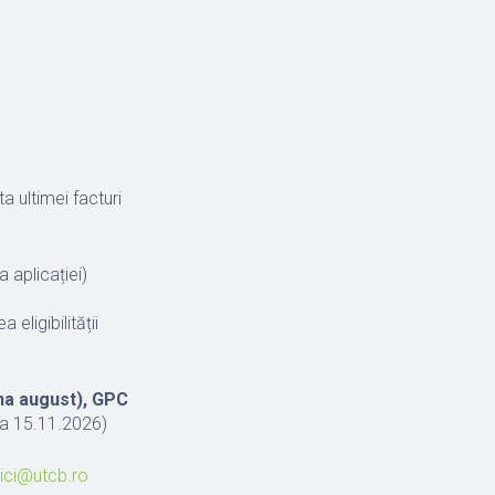
a ultimei facturi
a aplicației)
eligibilității
una august), GPC
 la 15.11.2026)
hici@utcb.ro