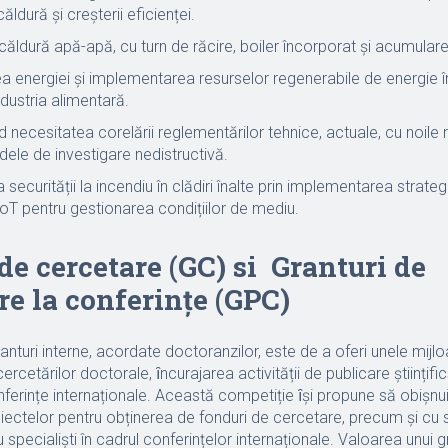
căldură și creșterii eficienței.
ldură apă-apă, cu turn de răcire, boiler încorporat și acumular
 energiei și implementarea resurselor regenerabile de energie î
industria alimentară.
nd necesitatea corelării reglementărilor tehnice, actuale, cu noile re
odele de investigare nedistructivă.
securității la incendiu în clădiri înalte prin implementarea strategi
i IoT pentru gestionarea condițiilor de mediu.
de cercetare (GC) si Granturi de
re la conferințe (GPC)
nturi interne, acordate doctoranzilor, este de a oferi unele mijl
ercetărilor doctorale, ȋncurajarea activității de publicare ştiințifi
nferințe internaționale. Această competiție ȋşi propune să obișn
iectelor pentru obținerea de fonduri de cercetare, precum şi cu
u specialiști în cadrul conferințelor internaționale. Valoarea unui