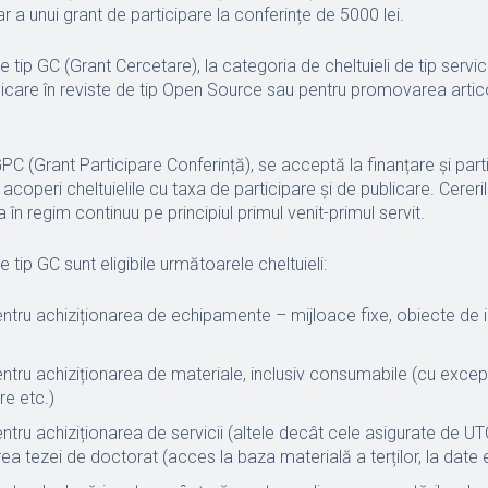
ar a unui grant de participare la conferințe de 5000 lei.
e tip GC (Grant Cercetare), la categoria de cheltuieli de tip servicii,
blicare în reviste de tip Open Source sau pentru promovarea artic
GPC (Grant Participare Conferință), se acceptă la finanțare şi parti
acoperi cheltuielile cu taxa de participare şi de publicare. Cereri
în regim continuu pe principiul primul venit-primul servit.
e tip GC sunt eligibile următoarele cheltuieli:
pentru achiziționarea de echipamente – mijloace fixe, obiecte de 
pentru achiziționarea de materiale, inclusiv consumabile (cu excepț
re etc.)
entru achiziționarea de servicii (altele decât cele asigurate de UTC
ea tezei de doctorat (acces la baza materială a terților, la date e