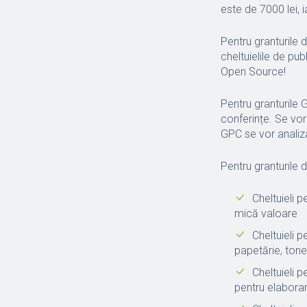
este de 7000 lei, i
Pentru granturile d
cheltuielile de pu
Open Source!
Pentru granturile 
conferințe. Se vor 
GPC se vor analiza 
Pentru granturile d
Cheltuieli 
mică valoare
Cheltuieli 
papetărie, tone
Cheltuieli p
pentru elaborar