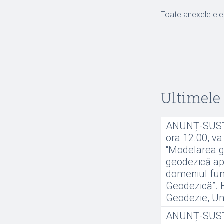
Toate anexele elec
Ultimele 
ANUNȚ-SUSȚI
ora 12.00, va 
“Modelarea ge
geodezică apl
domeniul fund
Geodezică”. E
Geodezie, Uni
ANUNȚ-SUSȚI