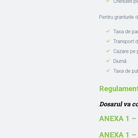
Cheltuieli p
Pentru granturile d
Taxa de par
Transport d
Cazare pe p
Diurnă
Taxa de pub
Regulament 
Dosarul va co
ANEXA 1 – 
ANEXA 1 –