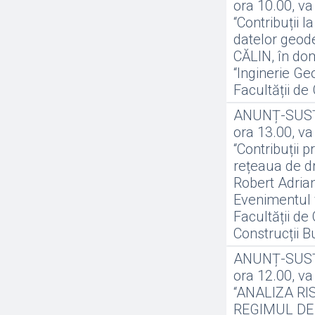
ora 10.00, va 
“Contribuții l
datelor geode
CĂLIN, în dom
“Inginerie Ge
Facultății de
ANUNȚ-SUSȚI
ora 13.00, va
“Contribuții p
rețeaua de dr
Robert Adrian
Evenimentul v
Facultății de
Construcții B
ANUNȚ-SUSȚI
ora 12.00, va
“ANALIZA RI
REGIMUL DE 