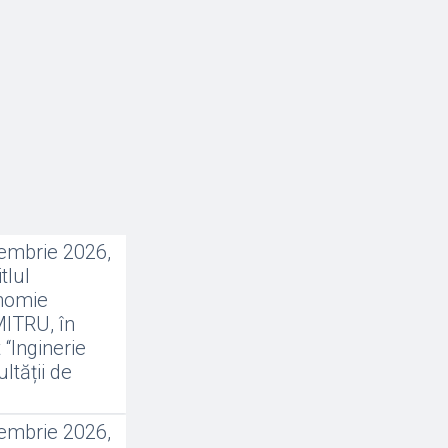
embrie 2026,
tlul
onomie
MITRU, în
“Inginerie
ltății de
embrie 2026,