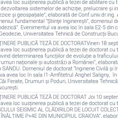
avea loc susținerea publică a tezei de abilitare cu ti
a dezvoltarea sistemelor de achiziție, prelucrare și i
zice și geospațiale”, elaborată de Conf.univ.dr.ing.
eniul fundamental “Ştiinţe Inginereşti”, domeniul d
odezică”. Evenimentul va avea loc în sala E2-5 din 
 Geodezie, Universitatea Tehnică de Construcții Bucu
NERE PUBLICĂ TEZĂ DE DOCTORATVineri 18 sept
 avea loc susținerea publică a tezei de doctorat cu ti
rivind determinarea funcțiilor de evoluție a traficului
umuri naționale și autostrăzi a României”, elaborat
 SANDU. Domeniul de doctorat “Inginerie Civilă și Ins
a avea loc în sala I1-Amfitetrul Anghel Saligny, în
 Căi Ferate, Drumuri și Poduri, Universitatea Tehnic
ucurești.
NERE PUBLICĂ TEZĂ DE DOCTORAT Joi 10 septem
 avea loc susținerea publică a tezei de doctorat cu ti
SCULUI SEISMIC AL CLĂDIRILOR DE LOCUIT COLEC
ÎNĂLȚIME P+4E DIN MUNICIPIUL CRAIOVA”, elabor