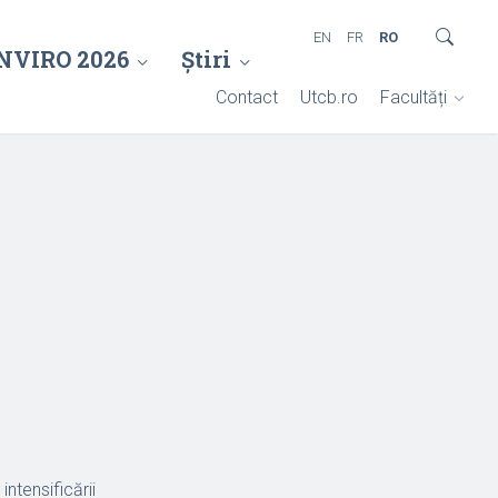
EN
FR
RO
NVIRO 2026
Știri
Contact
Utcb.ro
Facultăți
ntensificării