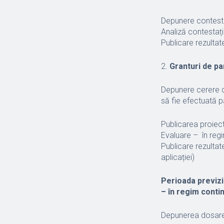
Depunere contestaț
Analiză contestații
Publicare rezultat
2.
Granturi de pa
Depunere cerere de
să fie efectuată 
Publicarea proiecte
Evaluare – în reg
Publicare rezultate
aplicației)
Perioada previzi
– în regim conti
Depunerea dosarel