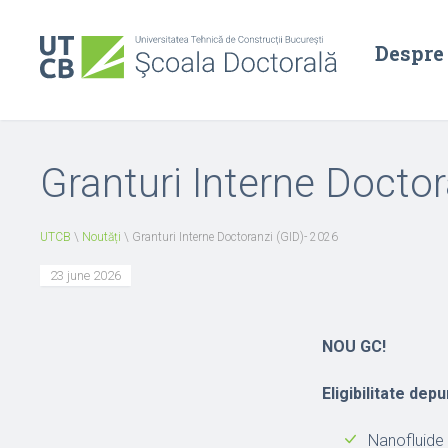
Despre
Granturi Interne Doctor
UTCB
\
Noutăți
\
Granturi Interne Doctoranzi (GID)- 2026
23 june 2026
NOU GC!
Eligibilitate
depu
Nanofluide 