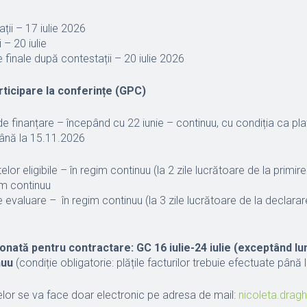
ii – 17 iulie 2026
 – 20 iulie
e finale după contestații – 20 iulie 2026
rticipare la conferințe (GPC)
 finanțare – începând cu 22 iunie – continuu, cu condiția ca plat
până la 15.11.2026
lor eligibile – în regim continuu (la 2 zile lucrătoare de la primire
im continuu
 evaluare – în regim continuu (la 3 zile lucrătoare de la declararea 
onată pentru contractare: GC 16 iulie-24 iulie (exceptând l
nuu
(condiție obligatorie: plățile facturilor trebuie efectuate până
or se va face doar electronic pe adresa de mail:
nicoleta.drag