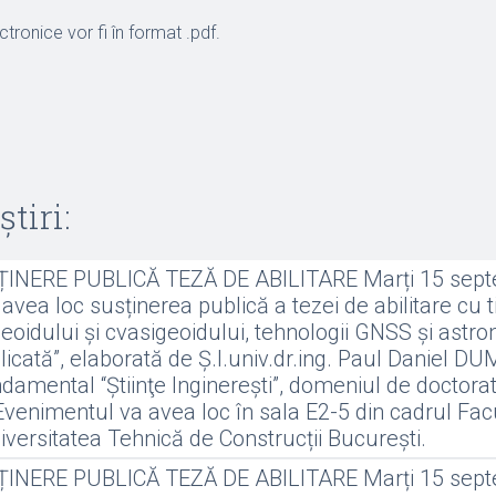
tronice vor fi în format .pdf.
știri:
NERE PUBLICĂ TEZĂ DE ABILITARE Marți 15 sept
avea loc susținerea publică a tezei de abilitare cu ti
oidului și cvasigeoidului, tehnologii GNSS și astr
icată”, elaborată de Ș.l.univ.dr.ing. Paul Daniel DU
amental “Ştiinţe Inginereşti”, domeniul de doctorat 
venimentul va avea loc în sala E2-5 din cadrul Facu
versitatea Tehnică de Construcții București.
NERE PUBLICĂ TEZĂ DE ABILITARE Marți 15 sept