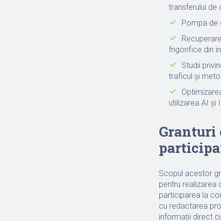
transferului de 
Pompa de că
Recuperarea
frigorifice din 
Studii privi
traficul și met
Optimizarea 
utilizarea AI ș
Granturi 
participa
Scopul acestor gra
pentru realizarea c
participarea la co
cu redactarea pro
informații direct c