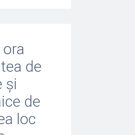
 ora
atea de
 și
nice de
ea loc