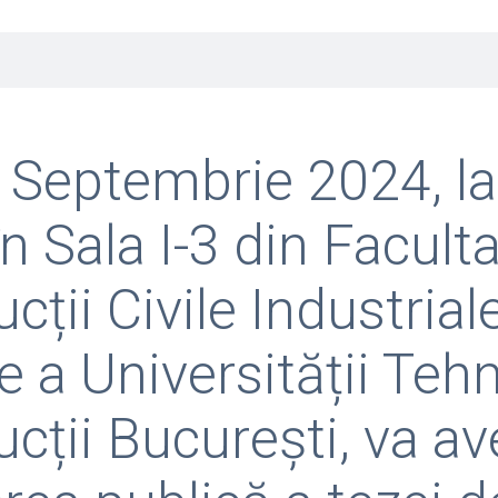
 Septembrie 2024, la
în Sala I-3 din Facult
cții Civile Industriale
e a Universității Teh
cții București, va av