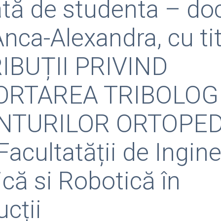
ată de studenta – do
ca-Alexandra, cu tit
IBUȚII PRIVIND
RTAREA TRIBOLOGI
NTURILOR ORTOPEDIC
Facultatății de Ingine
că si Robotică în
cții