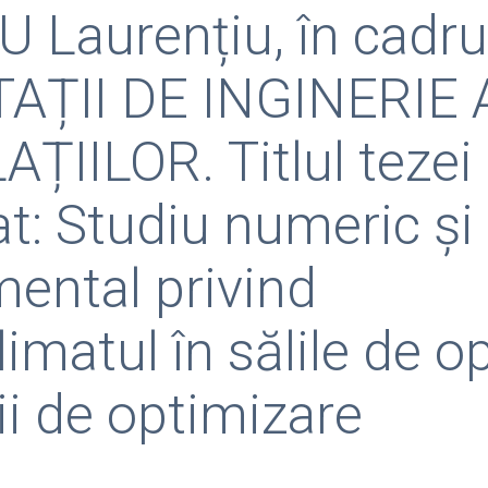
 Laurențiu, în cadru
AȚII DE INGINERIE 
ȚIILOR. Titlul tezei
t: Studiu numeric și
mental privind
imatul în sălile de o
ii de optimizare