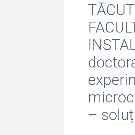
TĂCUTU
FACULT
INSTALA
doctora
experi
microcl
– soluț