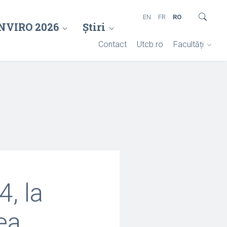
EN
FR
RO
NVIRO 2026
Știri
Contact
Utcb.ro
Facultăți
, la
ea