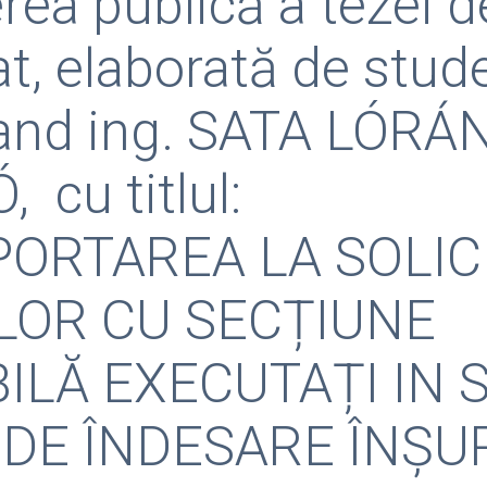
rea publică a tezei d
t, elaborată de stud
and ing. SATA LÓRÁ
 cu titlul:
ORTAREA LA SOLICI
ILOR CU SECȚIUNE
ILĂ EXECUTAȚI IN S
I DE ÎNDESARE ÎNȘU