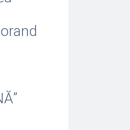
torand
NĂ”