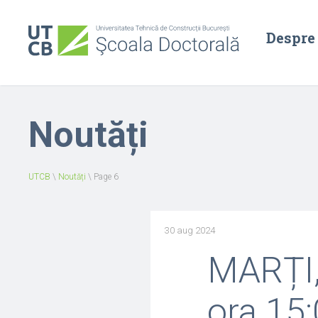
Despre
Noutăți
UTCB
\
Noutăți
\
Page 6
30 aug 2024
MARȚI,
ora 15: