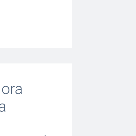
 ora
a