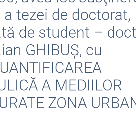
 a tezei de doctorat,
ată de student – doc
raian GHIBUȘ, cu
 ”CUANTIFICAREA
ULICĂ A MEDIILOR
URATE ZONA URBA