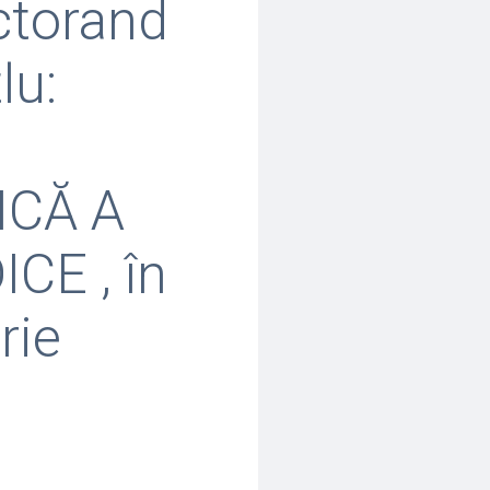
ctorand
lu:
CĂ A
E , în
rie