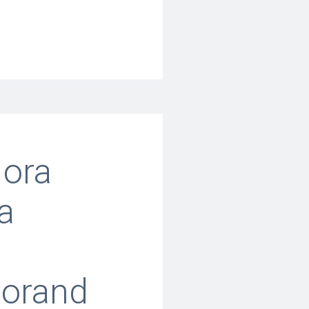
 ora
a
torand