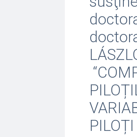
susţine
doctora
doctor
LÁSZLÓ,
“COMP
PILOȚ
VARIAB
PILOȚ