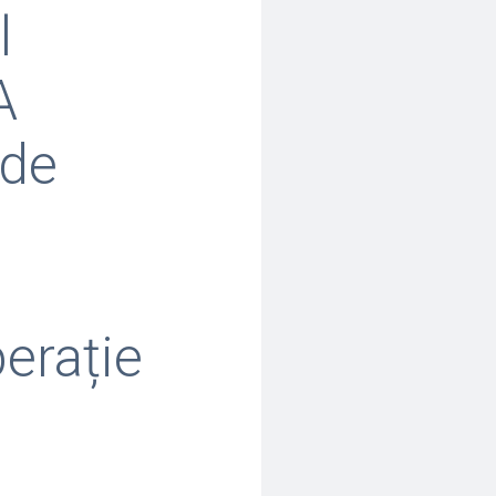
l
A
 de
perație