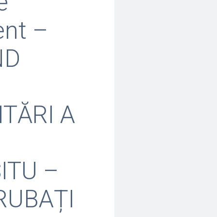
e
ent –
ND
TĂRI A
ITU –
RUBAȚI