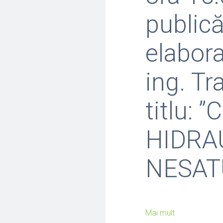
publică
elabor
ing. T
titlu:
HIDRA
NESAT
Mai mult