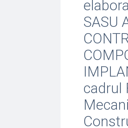
elabor
SASU An
CONTR
COMPO
IMPLA
cadrul 
Mecani
Constru