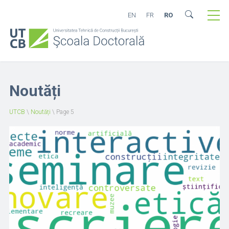
EN
FR
RO
Noutăți
UTCB
\
Noutăți
\
Page 5