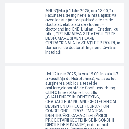
ANUNȚMarți 1 Iulie 2025, ora 13:00, în
Facultatea de Inginerie a Instalațiilor, va
avea loc susţinerea publică a tezei de
doctorat, elaborată de student –
doctorand ing. ENE I. Iulian – Cristian, cu
titlu: „OPTIMIZAREA STRATEGIILOR DE
DESFUMARE ȘI VENTILARE
OPERAȚIONALĂ LA SPAȚII DE BIROURI„ în
domeniul de doctorat: Inginerie Civilă și
Instalații
Joi 12 iunie 2025, la ora 15:00, în sala II-7
a Facultății de Hidrotehnică, va avea loc
susținerea publică a tezei de
abilitare,elaborată de Conf. univ. dr. ing.
OLINIC Ernest-Daniel, cu titlu:
„CHALLENGES IN IDENTIFYING,
CHARACTERIZING AND GEOTECHNICAL
DESIGN ON DIFFICULT FOUNDATION
CONDITIONS – PROBLEMATICA
IDENTIFICĂRII, CARACTERIZĂRII ȘI
PROIECTĂRII GEOTEHNICE ÎN CONDIȚII
DIFICILE DE FUNDARE”, în domeniul