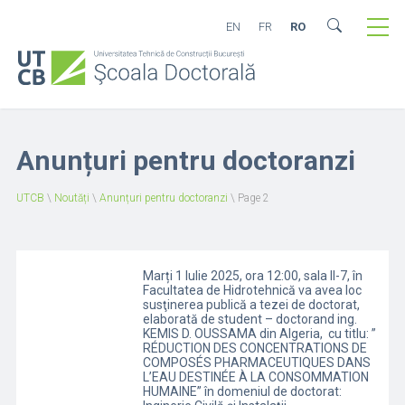
EN
FR
RO
Anunțuri pentru doctoranzi
UTCB
\
Noutăți
\
Anunțuri pentru doctoranzi
\
Page 2
Marți 1 Iulie 2025, ora 12:00, sala II-7, în
Facultatea de Hidrotehnică va avea loc
susţinerea publică a tezei de doctorat,
elaborată de student – doctorand ing.
KEMIS D. OUSSAMA din Algeria, cu titlu: ”
RÉDUCTION DES CONCENTRATIONS DE
COMPOSÉS PHARMACEUTIQUES DANS
L’EAU DESTINÉE À LA CONSOMMATION
HUMAINE” în domeniul de doctorat: