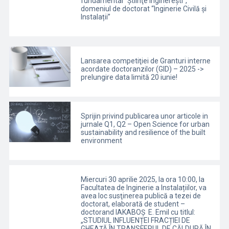
fundamental “Ştiinţe inginereşti”,
domeniul de doctorat “Inginerie Civilă și
Instalații”
Lansarea competiţiei de Granturi interne
acordate doctoranzilor (GID) – 2025 ->
prelungire data limită 20 iunie!
Sprijin privind publicarea unor articole in
jurnale Q1, Q2 – Open Science for urban
sustainability and resilience of the built
environment
Miercuri 30 aprilie 2025, la ora 10:00, la
Facultatea de Inginerie a Instalațiilor, va
avea loc susţinerea publică a tezei de
doctorat, elaborată de student –
doctorand IAKABOȘ E. Emil cu titlul:
„STUDIUL INFLUENȚEI FRACȚIEI DE
GHEAȚĂ ÎN TRANSFERUL DE CĂLDURĂ ÎN