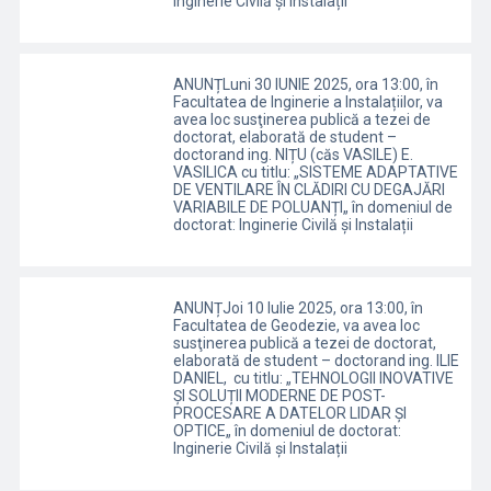
Inginerie Civilă și Instalații
ANUNȚLuni 30 IUNIE 2025, ora 13:00, în
Facultatea de Inginerie a Instalațiilor, va
avea loc susţinerea publică a tezei de
doctorat, elaborată de student –
doctorand ing. NIȚU (căs VASILE) E.
VASILICA cu titlu: „SISTEME ADAPTATIVE
DE VENTILARE ÎN CLĂDIRI CU DEGAJĂRI
VARIABILE DE POLUANȚI„ în domeniul de
doctorat: Inginerie Civilă și Instalații
ANUNȚJoi 10 Iulie 2025, ora 13:00, în
Facultatea de Geodezie, va avea loc
susţinerea publică a tezei de doctorat,
elaborată de student – doctorand ing. ILIE
DANIEL, cu titlu: „TEHNOLOGII INOVATIVE
ȘI SOLUȚII MODERNE DE POST-
PROCESARE A DATELOR LIDAR ȘI
OPTICE„ în domeniul de doctorat:
Inginerie Civilă și Instalații