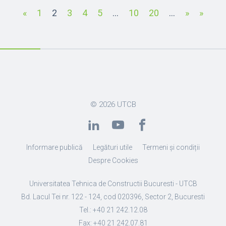
«
1
2
3
4
5
...
10
20
...
»
»
© 2026
UTCB
Informare publică
Legături utile
Termeni și condiții
Despre Cookies
Universitatea Tehnica de Constructii Bucuresti - UTCB
Bd. Lacul Tei nr. 122 - 124, cod 020396, Sector 2, Bucuresti
Tel.: +40 21 242.12.08
Fax: +40 21 242.07.81