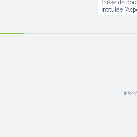
thèse de doct
intitulée “As
Inform