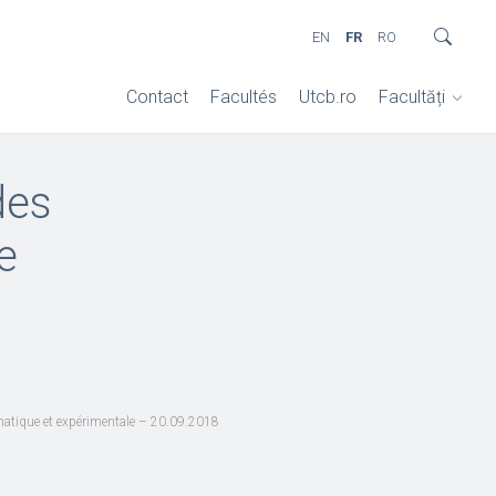
EN
FR
RO
Contact
Facultés
Utcb.ro
Facultăți
des
e
ématique et expérimentale – 20.09.2018