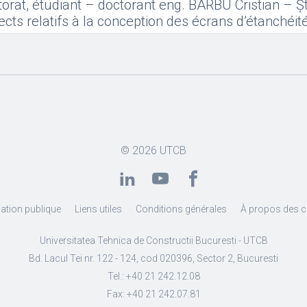
orat, étudiant – doctorant eng. BARBU Cristian – Ș
pects relatifs à la conception des écrans d’étanchéité
© 2026
UTCB
ation publique
Liens utiles
Conditions générales
À propos des 
Universitatea Tehnica de Constructii Bucuresti - UTCB
Bd. Lacul Tei nr. 122 - 124, cod 020396, Sector 2, Bucuresti
Tel.: +40 21 242.12.08
Fax: +40 21 242.07.81