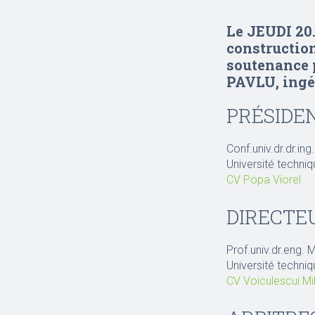
Le JEUDI 20.
construction
soutenance 
PAVLU, ingé
PRÉSIDEN
Conf.univ.dr.dr.in
Université techni
CV Popa Viorel
DIRECTEU
Prof.univ.dr.eng. 
Université techni
CV Voiculescui Mi