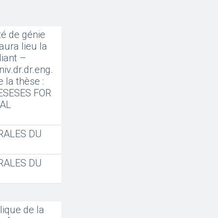
té de génie
aura lieu la
diant –
iv.dr.dr.eng.
 la thèse :
HESESES FOR
CAL
RALES DU
RALES DU
lique de la