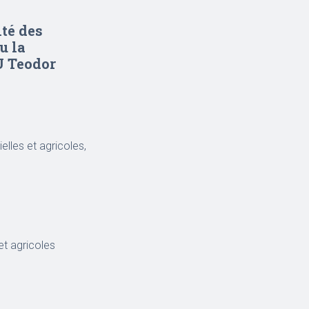
lté des
u la
U Teodor
elles et agricoles,
et agricoles