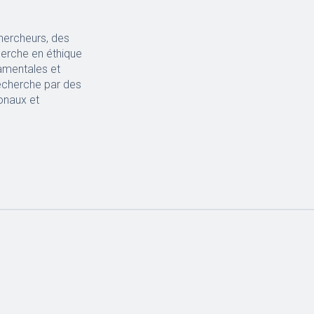
hercheurs, des
herche en éthique
amentales et
recherche par des
ionaux et