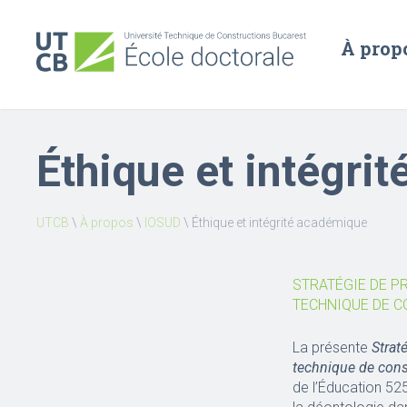
À prop
Éthique et intégri
UTCB
\
À propos
\
IOSUD
\
Éthique et intégrité académique
STRATÉGIE DE P
TECHNIQUE DE C
La présente
Strat
technique de cons
de l’Éducation 52