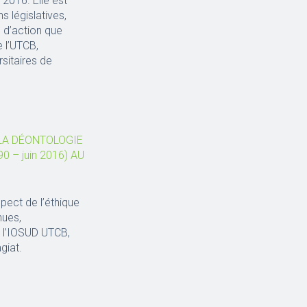
 2016. Elle est
 législatives,
s d’action que
 l’UTCB,
sitaires de
 LA DÉONTOLOGIE
– juin 2016) AU
spect de l’éthique
nues,
e l’IOSUD UTCB,
giat.