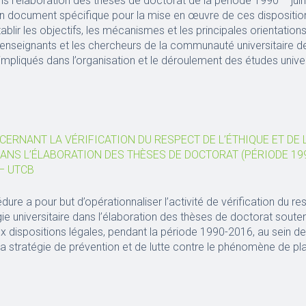
s l’élaboration des thèses de doctorat de la période 1990 – juin
ocument spécifique pour la mise en œuvre de ces dispositions
tablir les objectifs, les mécanismes et les principales orientation
 enseignants et les chercheurs de la communauté universitaire de
pliqués dans l’organisation et le déroulement des études univer
ERNANT LA VÉRIFICATION DU RESPECT DE L’ÉTHIQUE ET DE
ANS L’ÉLABORATION DES THÈSES DE DOCTORAT (PÉRIODE 1990 
 – UTCB
ure a pour but d’opérationnaliser l’activité de vérification du re
ie universitaire dans l’élaboration des thèses de doctorat soute
dispositions légales, pendant la période 1990-2016, au sein d
 stratégie de prévention et de lutte contre le phénomène de pla