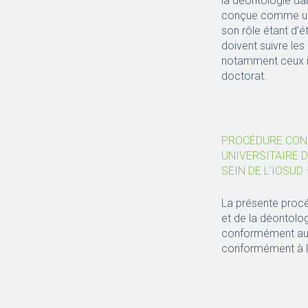
la déontologie dan
conçue comme un d
son rôle étant d’é
doivent suivre les
notamment ceux im
doctorat.
PROCÉDURE CONC
UNIVERSITAIRE D
SEIN DE L’IOSUD
La présente procéd
et de la déontolog
conformément aux 
conformément à la