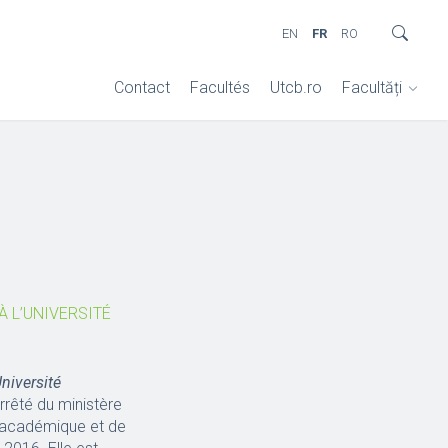
EN
FR
RO
Contact
Facultés
Utcb.ro
Facultăți
À L’UNIVERSITÉ
Université
rrêté du ministère
e académique et de