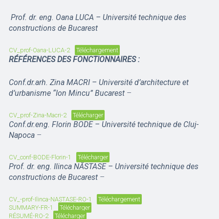
Prof. dr. eng. Oana LUCA – Université technique des
constructions de Bucarest
CV_prof-Oana-LUCA-2
Téléchargement
R
ÉFÉRENCES DES FONCTIONNAIRES :
Conf.dr.arh. Zina MACRI – Université d’architecture et
d’urbanisme “Ion Mincu” Bucarest
–
CV_prof-Zina-Macri-2
Télécharger
Conf.dr.eng. Florin BODE – Université technique de Cluj-
Napoca
–
CV_conf-BODE-Florin-1
Télécharger
Prof. dr. eng. Ilinca NĂSTASE – Université technique des
constructions de Bucarest
–
CV_-prof-Ilinca-NASTASE-RO-1
Téléchargement
SUMMARY-FR-1
Télécharger
RÉSUMÉ-RO-2
Télécharger