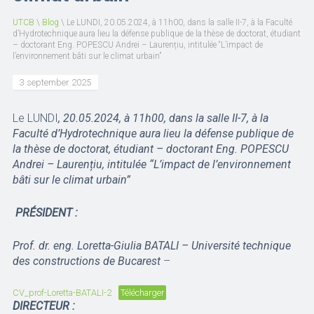
UTCB
\
Blog
\
Le LUNDI, 20.05.2024, à 11h00, dans la salle II-7, à la Faculté
d’Hydrotechnique aura lieu la défense publique de la thèse de doctorat, étudiant
– doctorant Eng. POPESCU Andrei – Laurențiu, intitulée “L’impact de
l’environnement bâti sur le climat urbain”
3 september 2025
Le LUNDI
, 20.05.2024, à 11h00, dans la salle II-7, à la
Faculté d’Hydrotechnique aura lieu la défense publique de
la thèse de doctorat, étudiant – doctorant Eng. POPESCU
Andrei – Laurențiu, intitulée “L’impact de l’environnement
bâti sur le climat urbain”
PRÉSIDENT :
Prof. dr. eng. Loretta-Giulia BATALI – Université technique
des constructions de Bucarest
–
CV_prof-Loretta-BATALI-2
Télécharger
DIRECTEUR :